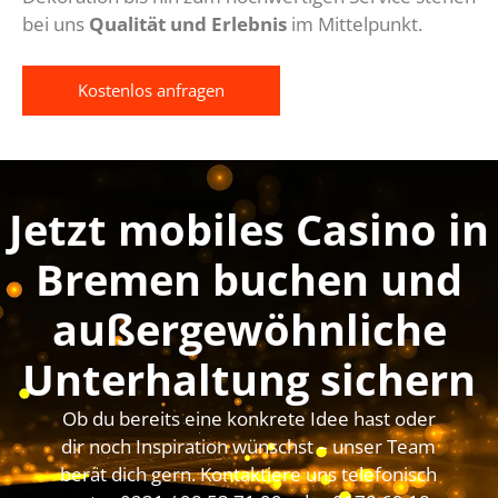
bei uns
Qualität und Erlebnis
im Mittelpunkt.
Kostenlos anfragen
Jetzt mobiles Casino in
Bremen buchen und
außergewöhnliche
Unterhaltung sichern
Ob du bereits eine konkrete Idee hast oder
dir noch Inspiration wünschst – unser Team
berät dich gern. Kontaktiere uns telefonisch