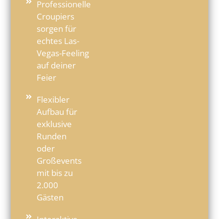
Professionelle
Croupiers
sorgen für
echtes Las-
Vegas-Feeling
auf deiner
Feier
Flexibler
Aufbau für
exklusive
Runden
oder
Großevents
mit bis zu
2.000
Gästen