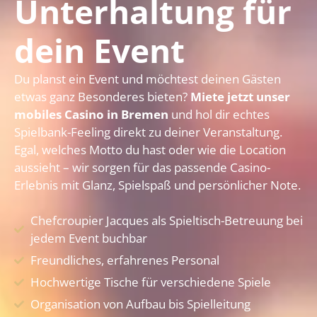
Unterhaltung für
dein Event
Du planst ein Event und möchtest deinen Gästen
etwas ganz Besonderes bieten?
Miete jetzt unser
mobiles Casino in Bremen
und hol dir echtes
Spielbank-Feeling direkt zu deiner Veranstaltung.
Egal, welches Motto du hast oder wie die Location
aussieht – wir sorgen für das passende Casino-
Erlebnis mit Glanz, Spielspaß und persönlicher Note.
Chefcroupier Jacques als Spieltisch-Betreuung bei
jedem Event buchbar
Freundliches, erfahrenes Personal
Hochwertige Tische für verschiedene Spiele
Organisation von Aufbau bis Spielleitung