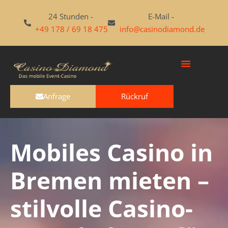
24 Stunden -
E-Mail -
+49 178 / 69 18 475
info@casinodiamond.de
Anfrage
Rückruf
Mobiles Casino in
Bremen mieten –
stilvolle Casino-