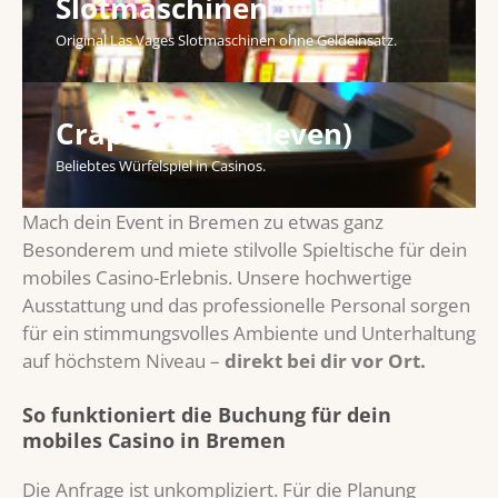
Slotmaschinen
Original Las Vages Slotmaschinen ohne Geldeinsatz.
Craps (Seven Eleven)
Beliebtes Würfelspiel in Casinos.
Mach dein Event in Bremen zu etwas ganz
Besonderem und miete stilvolle Spieltische für dein
mobiles Casino-Erlebnis. Unsere hochwertige
Ausstattung und das professionelle Personal sorgen
für ein stimmungsvolles Ambiente und Unterhaltung
auf höchstem Niveau –
direkt bei dir vor Ort.
So funktioniert die Buchung für dein
mobiles Casino in Bremen
Die Anfrage ist unkompliziert. Für die Planung