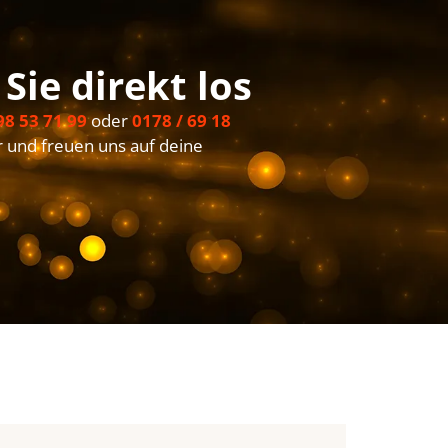
ie direkt los
98 53 71 99
oder
0178 / 69 18
ar und freuen uns auf deine