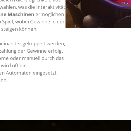
ählen, was die Interaktivität
ne Maschinen
ermöglichen
 Spiel, wobei Gewinne in den
 steigen können.
neinander gekoppelt werden,
zahlung der Gewinne erfolgt
teme oder manuell durch das
wird oft ein
en Automaten eingesetzt
ann.