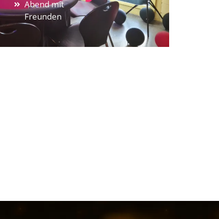
Abend mit
Freunden