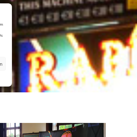
um
Ds
en