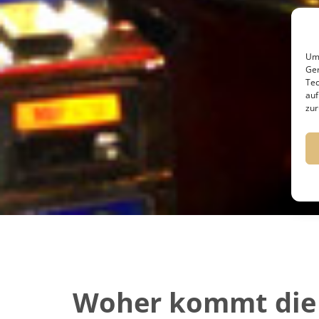
Um 
Ger
Tec
auf
zur
Woher kommt die